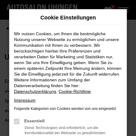
0
Zum
Hauptinhalt
Cookie Einstellungen
springen
Startseite
Fahrzeugangebote
Fahrzeug-Showroom
Wir nutzen Cookies, um Ihnen die bestmögliche
Nutzung unserer Webseite zu ermöglichen und unsere
Kommunikation mit Ihnen zu verbessern. Wir
berücksichtigen hierbei Ihre Präferenzen und
UNSER FAHRZEUGBESTAND
verarbeiten Daten für Marketing und Statistiken nur,
wenn Sie uns Ihre Einwilligung geben. Wenn Sie zu
einem späteren Zeitpunkt Ihre Meinung ändern, können
Sie die Einwilligung jederzeit für die Zukunft widerrufen.
Weitere Informationen zum Umfang der
Erkunden Sie unseren umfangreichen Fuhrpark mit
Datenverarbeitung finden Sie hier:
vielfältiger Modellauswahl, vom Cityflitzer bis zum
Datenschutzerklärung
,
Cookie-Richtlinie
.
Sportwagen, sofort verfügbar, geprüft, hochwertig
Impressum
Folgende Kategorien von Cookies werden von uns eingesetzt:
ausgestattet und in zahlreichen verschiedenen Farben,
Antrieben, Ausstattungen sowie Preisklassen online.
Essentiell
Diese Technologien sind erforderlich, um die
Kernfunktionalität der Webseite zu gewährleisten.