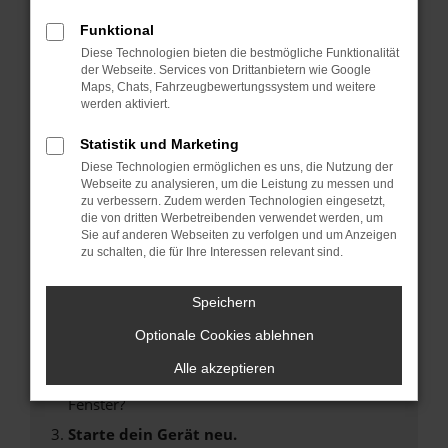
Funktional
FEHLER: NETWORK
Diese Technologien bieten die bestmögliche Funktionalität
der Webseite. Services von Drittanbietern wie Google
ERROR
Maps, Chats, Fahrzeugbewertungssystem und weitere
werden aktiviert.
Beim Laden ist ein Fehler aufgetreten.
Statistik und Marketing
Hier sind ein paar Tipps, die dir helfen können:
Diese Technologien ermöglichen es uns, die Nutzung der
Webseite zu analysieren, um die Leistung zu messen und
Überprüfe deine Firewall und deine
zu verbessern. Zudem werden Technologien eingesetzt,
Internetverbindung.
die von dritten Werbetreibenden verwendet werden, um
Sie auf anderen Webseiten zu verfolgen und um Anzeigen
Laden andere Webseiten, zum Beispiel deine
zu schalten, die für Ihre Interessen relevant sind.
Suchmaschine?
Prüfe deine Browsererweiterungen.
Speichern
Manche Erweiterungen, wie Werbeblocker,
Optionale Cookies ablehnen
können das Laden bestimmter Seiten
verhindern. Funktioniert die Seite in einem
Alle akzeptieren
anderen Browser oder in einem privaten
Fenster?
Starte dein Gerät neu.