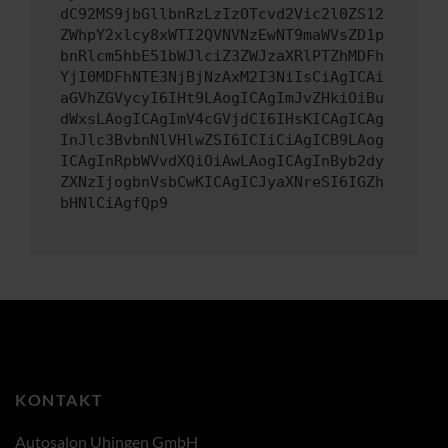
dC92MS9jbGllbnRzLzIzOTcvd2Vic2l0ZS12
ZWhpY2xlcy8xWTI2QVNVNzEwNT9maWVsZD1p
bnRlcm5hbE51bWJlciZ3ZWJzaXRlPTZhMDFh
YjI0MDFhNTE3NjBjNzAxM2I3NiIsCiAgICAi
aGVhZGVycyI6IHt9LAogICAgImJvZHkiOiBu
dWxsLAogICAgImV4cGVjdCI6IHsKICAgICAg
InJlc3BvbnNlVHlwZSI6ICIiCiAgICB9LAog
ICAgInRpbWVvdXQiOiAwLAogICAgInByb2dy
ZXNzIjogbnVsbCwKICAgICJyaXNreSI6IGZh
bHNlCiAgfQp9
KONTAKT
Autosalon Uhingen GmbH