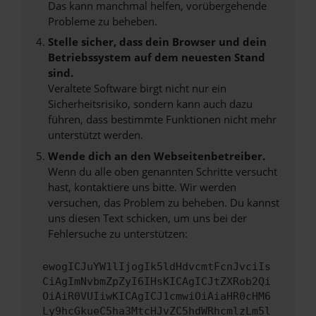
Das kann manchmal helfen, vorübergehende
Probleme zu beheben.
Stelle sicher, dass dein Browser und dein
Betriebssystem auf dem neuesten Stand
sind.
Veraltete Software birgt nicht nur ein
Sicherheitsrisiko, sondern kann auch dazu
führen, dass bestimmte Funktionen nicht mehr
unterstützt werden.
Wende dich an den Webseitenbetreiber.
Wenn du alle oben genannten Schritte versucht
hast, kontaktiere uns bitte. Wir werden
versuchen, das Problem zu beheben. Du kannst
uns diesen Text schicken, um uns bei der
Fehlersuche zu unterstützen:
ewogICJuYW1lIjogIk5ldHdvcmtFcnJvciIs
CiAgImNvbmZpZyI6IHsKICAgICJtZXRob2Qi
OiAiR0VUIiwKICAgICJ1cmwiOiAiaHR0cHM6
Ly9hcGkueC5ha3MtcHJvZC5hdWRhcmlzLm5l