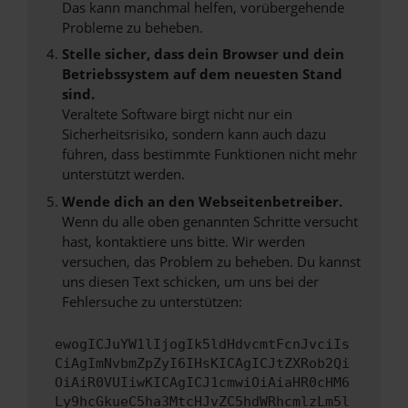
Das kann manchmal helfen, vorübergehende
Probleme zu beheben.
Stelle sicher, dass dein Browser und dein
Betriebssystem auf dem neuesten Stand
sind.
Veraltete Software birgt nicht nur ein
Sicherheitsrisiko, sondern kann auch dazu
führen, dass bestimmte Funktionen nicht mehr
unterstützt werden.
Wende dich an den Webseitenbetreiber.
Wenn du alle oben genannten Schritte versucht
hast, kontaktiere uns bitte. Wir werden
versuchen, das Problem zu beheben. Du kannst
uns diesen Text schicken, um uns bei der
Fehlersuche zu unterstützen:
ewogICJuYW1lIjogIk5ldHdvcmtFcnJvciIs
CiAgImNvbmZpZyI6IHsKICAgICJtZXRob2Qi
OiAiR0VUIiwKICAgICJ1cmwiOiAiaHR0cHM6
Ly9hcGkueC5ha3MtcHJvZC5hdWRhcmlzLm5l