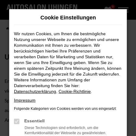
0
Zum
Hauptinhalt
Cookie Einstellungen
springen
Startseite
Fahrzeugangebote
Fahrzeug-Showroom
Wir nutzen Cookies, um Ihnen die bestmögliche
Nutzung unserer Webseite zu ermöglichen und unsere
Kommunikation mit Ihnen zu verbessern. Wir
berücksichtigen hierbei Ihre Präferenzen und
UNSER FAHRZEUGBESTAND
verarbeiten Daten für Marketing und Statistiken nur,
wenn Sie uns Ihre Einwilligung geben. Wenn Sie zu
einem späteren Zeitpunkt Ihre Meinung ändern, können
Sie die Einwilligung jederzeit für die Zukunft widerrufen.
Weitere Informationen zum Umfang der
Erkunden Sie unseren umfangreichen Fuhrpark mit
Datenverarbeitung finden Sie hier:
vielfältiger Modellauswahl, vom Cityflitzer bis zum
Datenschutzerklärung
,
Cookie-Richtlinie
.
Sportwagen, sofort verfügbar, geprüft, hochwertig
Impressum
Folgende Kategorien von Cookies werden von uns eingesetzt:
ausgestattet und in zahlreichen verschiedenen Farben,
Antrieben, Ausstattungen sowie Preisklassen online.
Essentiell
Diese Technologien sind erforderlich, um die
Kernfunktionalität der Webseite zu gewährleisten.