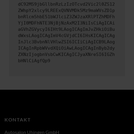
dC92MS9jbGllbnRzLzIzOTcvd2Vic2l0ZS12
ZWhpY2xlcy9LREExQVNVMDk5Mz9maWVsZD1p
bnRlcm5hbE51bWJlciZ3ZWJzaXRlPTZhMDFh
YjI0MDFhNTE3NjBjNzAxM2I3NiIsCiAgICAi
aGVhZGVycyI6IHt9LAogICAgImJvZHkiOiBu
dWxsLAogICAgImV4cGVjdCI6IHsKICAgICAg
InJlc3BvbnNlVHlwZSI6ICIiCiAgICB9LAog
ICAgInRpbWVvdXQiOiAwLAogICAgInByb2dy
ZXNzIjogbnVsbCwKICAgICJyaXNreSI6IGZh
bHNlCiAgfQp9
KONTAKT
Autosalon Uhingen GmbH