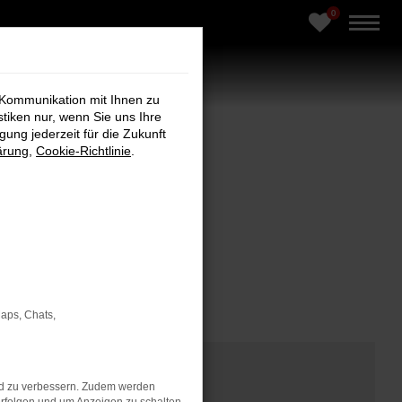
0
 Kommunikation mit Ihnen zu
stiken nur, wenn Sie uns Ihre
ung jederzeit für die Zukunft
ärung
,
Cookie-Richtlinie
.
ar, geprüft, hochwertig
Maps, Chats,
nd zu verbessern. Zudem werden