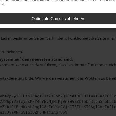
on dritten Werbetreibenden verwendet werden, um Sie auf anderen Webseiten zu ve
ind.
indung.
Optionale Cookies ablehnen
hine?
aden bestimmter Seiten verhindern. Funktioniert die Seite in e
 zu beheben.
bssystem auf dem neuesten Stand sind.
ko, sondern kann auch dazu führen, dass bestimmte Funktionen nic
ontaktiere uns bitte. Wir werden versuchen, das Problem zu behe
vbmZpZyI6IHsKICAgICJtZXRob2QiOiAiR0VUIiwKICAgICJ1
2ZWhpY2xlcy8xMzY4QVNVMjM1Mj9maWVsZD1pbnRlcm5hbE51
vZHkiOiBudWxsLAogICAgImV4cGVjdCI6IHsKICAgICAgInJl
gICJyaXNreSI6IGZhbHNlCiAgfQp9