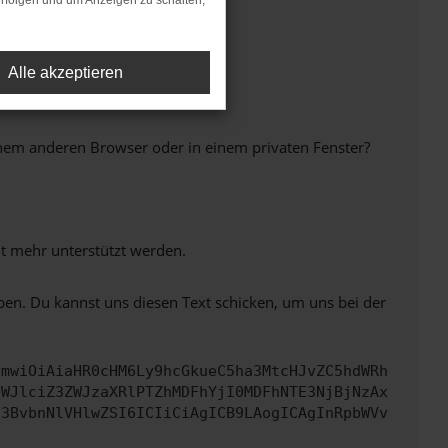
rfolgen und um Anzeigen zu schalten,
Alle akzeptieren
inem anderen Browser oder in einem privaten Fenster?
ht mehr unterstützt werden.
ben. Du kannst uns diesen Text schicken, um uns bei der
cmwiOiAiaHR0cHM6Ly9hcGkueC5ha3MtcHJvZC5hdWRh
bWJlciZ3ZWJzaXRlPTZhMDFhYjI0MDFhNTE3NjBjNzAx
c3BvbnNlVHlwZSI6ICIiCiAgICB9LAogICAgInRpbWVv