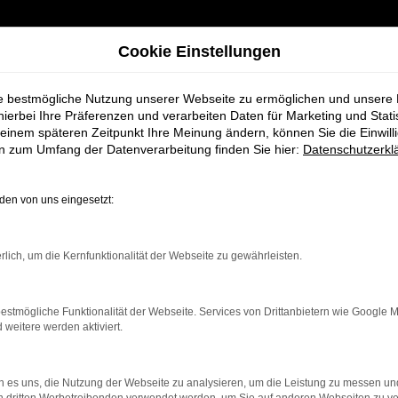
Cookie Einstellungen
ie bestmögliche Nutzung unserer Webseite zu ermöglichen und unsere
hierbei Ihre Präferenzen und verarbeiten Daten für Marketing und Stati
einem späteren Zeitpunkt Ihre Meinung ändern, können Sie die Einwillig
STAND
en zum Umfang der Datenverarbeitung finden Sie hier:
Datenschutzerkl
en von uns eingesetzt:
Modellauswahl, vom Cityflitzer bis zum Sportwagen, sofort verfügb
rlich, um die Kernfunktionalität der Webseite zu gewährleisten.
en, Ausstattungen sowie Preisklassen online.
estmögliche Funktionalität der Webseite. Services von Drittanbietern wie Google 
eitere werden aktiviert.
 es uns, die Nutzung der Webseite zu analysieren, um die Leistung zu messen u