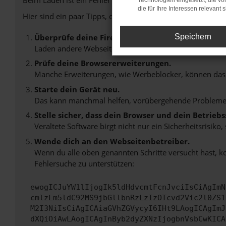
Technologien eingesetzt, die v
die für Ihre Interessen relevant s
Hier sind ein paar Tipps, die dir helfen können:
Überprüfe deine Firewall und deine Internetverb
Speichern
Laden andere Webseiten, zum Beispiel deine Suchmasc
Prüfe deine Browsererweiterungen.
Manche Erweiterungen, wie Werbeblocker, können das L
Starte dein Gerät neu.
Das kann manchmal helfen, vorübergehende Probleme
Stelle sicher, dass dein Browser und dein Betrie
Veraltete Software birgt nicht nur ein Sicherheitsrisi
Wende dich an den Webseitenbetreiber.
Wenn du alle oben genannten Schritte versucht hast, k
Fehlersuche zu unterstützen:
ewogICJuYW1lIjogIk5ldHdvcmtFcnJvciIsCiAgImN
cmlzLm5ldC92MS9jbGllbnRzLzIzOTcvd2Vic2l0ZS1
M2I3NiIsCiAgICAiaGVhZGVycyI6IHt9LAogICAgImJ
dXQiOiAwLAogICAgInByb2dyZXNzIjogbnVsbCwKICA