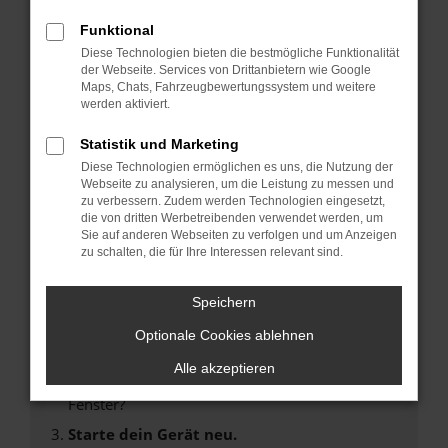
Funktional
FEHLER: NETWORK
Diese Technologien bieten die bestmögliche Funktionalität
der Webseite. Services von Drittanbietern wie Google
ERROR
Maps, Chats, Fahrzeugbewertungssystem und weitere
werden aktiviert.
Beim Laden ist ein Fehler aufgetreten.
Statistik und Marketing
Hier sind ein paar Tipps, die dir helfen können:
Diese Technologien ermöglichen es uns, die Nutzung der
Webseite zu analysieren, um die Leistung zu messen und
Überprüfe deine Firewall und deine
zu verbessern. Zudem werden Technologien eingesetzt,
Internetverbindung.
die von dritten Werbetreibenden verwendet werden, um
Sie auf anderen Webseiten zu verfolgen und um Anzeigen
Laden andere Webseiten, zum Beispiel deine
zu schalten, die für Ihre Interessen relevant sind.
Suchmaschine?
Prüfe deine Browsererweiterungen.
Speichern
Manche Erweiterungen, wie Werbeblocker,
Optionale Cookies ablehnen
können das Laden bestimmter Seiten
verhindern. Funktioniert die Seite in einem
Alle akzeptieren
anderen Browser oder in einem privaten
Fenster?
Starte dein Gerät neu.