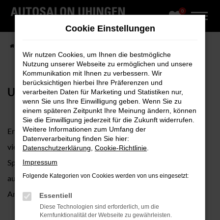
0
Zum
Hauptinhalt
Cookie Einstellungen
springen
Startseite
Fahrzeugangebote
Fahrzeug-Showroom
Wir nutzen Cookies, um Ihnen die bestmögliche
Nutzung unserer Webseite zu ermöglichen und unsere
Kommunikation mit Ihnen zu verbessern. Wir
berücksichtigen hierbei Ihre Präferenzen und
UNSER FAHRZEUGBESTAND
verarbeiten Daten für Marketing und Statistiken nur,
wenn Sie uns Ihre Einwilligung geben. Wenn Sie zu
einem späteren Zeitpunkt Ihre Meinung ändern, können
Sie die Einwilligung jederzeit für die Zukunft widerrufen.
Weitere Informationen zum Umfang der
Erkunden Sie unseren umfangreichen Fuhrpark mit
Datenverarbeitung finden Sie hier:
vielfältiger Modellauswahl, vom Cityflitzer bis zum
Datenschutzerklärung
,
Cookie-Richtlinie
.
Sportwagen, sofort verfügbar, geprüft, hochwertig
Impressum
Folgende Kategorien von Cookies werden von uns eingesetzt:
ausgestattet und in zahlreichen verschiedenen Farben,
Antrieben, Ausstattungen sowie Preisklassen online.
Essentiell
Diese Technologien sind erforderlich, um die
Kernfunktionalität der Webseite zu gewährleisten.