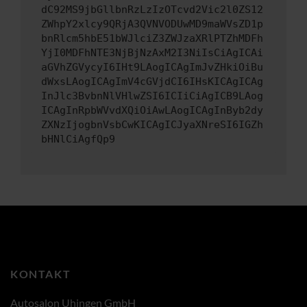
dC92MS9jbGllbnRzLzIzOTcvd2Vic2l0ZS12
ZWhpY2xlcy9QRjA3QVNVODUwMD9maWVsZD1p
bnRlcm5hbE51bWJlciZ3ZWJzaXRlPTZhMDFh
YjI0MDFhNTE3NjBjNzAxM2I3NiIsCiAgICAi
aGVhZGVycyI6IHt9LAogICAgImJvZHkiOiBu
dWxsLAogICAgImV4cGVjdCI6IHsKICAgICAg
InJlc3BvbnNlVHlwZSI6ICIiCiAgICB9LAog
ICAgInRpbWVvdXQiOiAwLAogICAgInByb2dy
ZXNzIjogbnVsbCwKICAgICJyaXNreSI6IGZh
bHNlCiAgfQp9
KONTAKT
Autosalon Uhingen GmbH