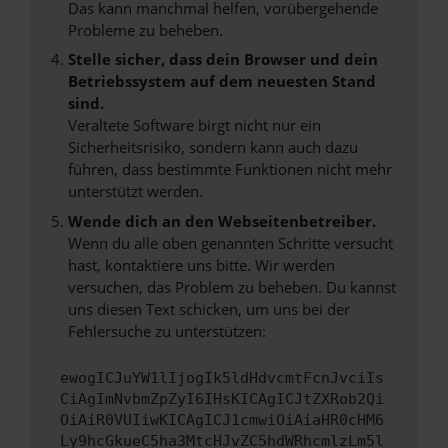
Das kann manchmal helfen, vorübergehende
Probleme zu beheben.
Stelle sicher, dass dein Browser und dein
Betriebssystem auf dem neuesten Stand
sind.
Veraltete Software birgt nicht nur ein
Sicherheitsrisiko, sondern kann auch dazu
führen, dass bestimmte Funktionen nicht mehr
unterstützt werden.
Wende dich an den Webseitenbetreiber.
Wenn du alle oben genannten Schritte versucht
hast, kontaktiere uns bitte. Wir werden
versuchen, das Problem zu beheben. Du kannst
uns diesen Text schicken, um uns bei der
Fehlersuche zu unterstützen:
ewogICJuYW1lIjogIk5ldHdvcmtFcnJvciIs
CiAgImNvbmZpZyI6IHsKICAgICJtZXRob2Qi
OiAiR0VUIiwKICAgICJ1cmwiOiAiaHR0cHM6
Ly9hcGkueC5ha3MtcHJvZC5hdWRhcmlzLm5l