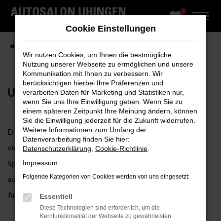
0
Zum
Hauptinhalt
Cookie Einstellungen
springen
Startseite
Fahrzeugangebote
Fahrzeug-Showroom
Wir nutzen Cookies, um Ihnen die bestmögliche
Nutzung unserer Webseite zu ermöglichen und unsere
Kommunikation mit Ihnen zu verbessern. Wir
berücksichtigen hierbei Ihre Präferenzen und
UNSER FAHRZEUGBESTAND
verarbeiten Daten für Marketing und Statistiken nur,
wenn Sie uns Ihre Einwilligung geben. Wenn Sie zu
einem späteren Zeitpunkt Ihre Meinung ändern, können
Sie die Einwilligung jederzeit für die Zukunft widerrufen.
Weitere Informationen zum Umfang der
Erkunden Sie unseren umfangreichen Fuhrpark mit
Datenverarbeitung finden Sie hier:
vielfältiger Modellauswahl, vom Cityflitzer bis zum
Datenschutzerklärung
,
Cookie-Richtlinie
.
Sportwagen, sofort verfügbar, geprüft, hochwertig
Impressum
Folgende Kategorien von Cookies werden von uns eingesetzt:
ausgestattet und in zahlreichen verschiedenen Farben,
Antrieben, Ausstattungen sowie Preisklassen online.
Essentiell
Diese Technologien sind erforderlich, um die
Kernfunktionalität der Webseite zu gewährleisten.