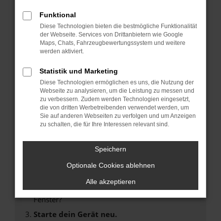
Funktional
FEHLER: NETWORK
Diese Technologien bieten die bestmögliche Funktionalität
der Webseite. Services von Drittanbietern wie Google
ERROR
Maps, Chats, Fahrzeugbewertungssystem und weitere
werden aktiviert.
Beim Laden ist ein Fehler aufgetreten.
Statistik und Marketing
Hier sind ein paar Tipps, die dir helfen können:
Diese Technologien ermöglichen es uns, die Nutzung der
Webseite zu analysieren, um die Leistung zu messen und
Überprüfe deine Firewall und deine
zu verbessern. Zudem werden Technologien eingesetzt,
Internetverbindung.
die von dritten Werbetreibenden verwendet werden, um
Sie auf anderen Webseiten zu verfolgen und um Anzeigen
Laden andere Webseiten, zum Beispiel deine
zu schalten, die für Ihre Interessen relevant sind.
Suchmaschine?
Prüfe deine Browsererweiterungen.
Speichern
Manche Erweiterungen, wie Werbeblocker,
Optionale Cookies ablehnen
können das Laden bestimmter Seiten
verhindern. Funktioniert die Seite in einem
Alle akzeptieren
anderen Browser oder in einem privaten
Fenster?
Starte dein Gerät neu.