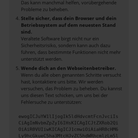
Das kann manchmal helfen, vorübergehende
Probleme zu beheben.
Stelle sicher, dass dein Browser und dein
Betriebssystem auf dem neuesten Stand
sind.
Veraltete Software birgt nicht nur ein
Sicherheitsrisiko, sondern kann auch dazu
führen, dass bestimmte Funktionen nicht mehr
unterstützt werden.
Wende dich an den Webseitenbetreiber.
Wenn du alle oben genannten Schritte versucht
hast, kontaktiere uns bitte. Wir werden
versuchen, das Problem zu beheben. Du kannst
uns diesen Text schicken, um uns bei der
Fehlersuche zu unterstützen:
ewogICJuYW1lIjogIk5ldHdvcmtFcnJvciIs
CiAgImNvbmZpZyI6IHsKICAgICJtZXRob2Qi
OiAiR0VUIiwKICAgICJ1cmwiOiAiaHR0cHM6
Ly9hcGkueC5ha3MtcHJvZC5hdWRhcmlzLm5l