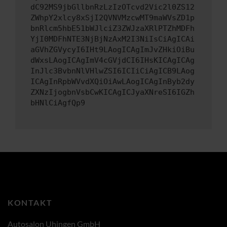
dC92MS9jbGllbnRzLzIzOTcvd2Vic2l0ZS12
ZWhpY2xlcy8xSjI2QVNVMzcwMT9maWVsZD1p
bnRlcm5hbE51bWJlciZ3ZWJzaXRlPTZhMDFh
YjI0MDFhNTE3NjBjNzAxM2I3NiIsCiAgICAi
aGVhZGVycyI6IHt9LAogICAgImJvZHkiOiBu
dWxsLAogICAgImV4cGVjdCI6IHsKICAgICAg
InJlc3BvbnNlVHlwZSI6ICIiCiAgICB9LAog
ICAgInRpbWVvdXQiOiAwLAogICAgInByb2dy
ZXNzIjogbnVsbCwKICAgICJyaXNreSI6IGZh
bHNlCiAgfQp9
KONTAKT
Autosalon Uhingen GmbH