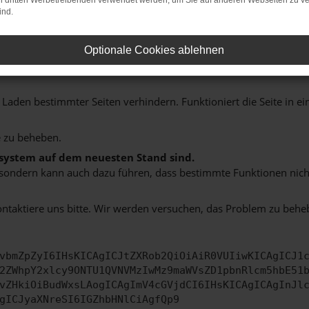
on dritten Werbetreibenden verwendet werden, um Sie auf anderen Webseiten zu ve
ind.
indung.
Optionale Cookies ablehnen
hine?
aden bestimmter Seiten verhindern. Funktioniert die Seite in e
 zu beheben.
bssystem auf dem neuesten Stand sind.
ko, sondern kann auch dazu führen, dass bestimmte Funktionen nic
ontaktiere uns bitte. Wir werden versuchen, das Problem zu behe
vbmZpZyI6IHsKICAgICJtZXRob2QiOiAiR0VUIiwKICAgICJ1
2ZWhpY2xlcy9ONTU1QVNVMzIwMz9maWVsZD1pbnRlcm5hbE51
vZHkiOiBudWxsLAogICAgImV4cGVjdCI6IHsKICAgICAgInJl
gICJyaXNreSI6IGZhbHNlCiAgfQp9