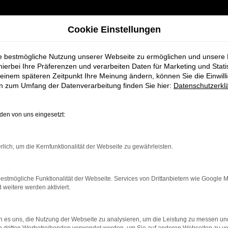
Cookie Einstellungen
ie bestmögliche Nutzung unserer Webseite zu ermöglichen und unsere
hierbei Ihre Präferenzen und verarbeiten Daten für Marketing und Stati
einem späteren Zeitpunkt Ihre Meinung ändern, können Sie die Einwillig
STAND
en zum Umfang der Datenverarbeitung finden Sie hier:
Datenschutzerkl
en von uns eingesetzt:
Modellauswahl, vom Cityflitzer bis zum Sportwagen, sofort verfügb
rlich, um die Kernfunktionalität der Webseite zu gewährleisten.
en, Ausstattungen sowie Preisklassen online.
estmögliche Funktionalität der Webseite. Services von Drittanbietern wie Google 
eitere werden aktiviert.
 es uns, die Nutzung der Webseite zu analysieren, um die Leistung zu messen u