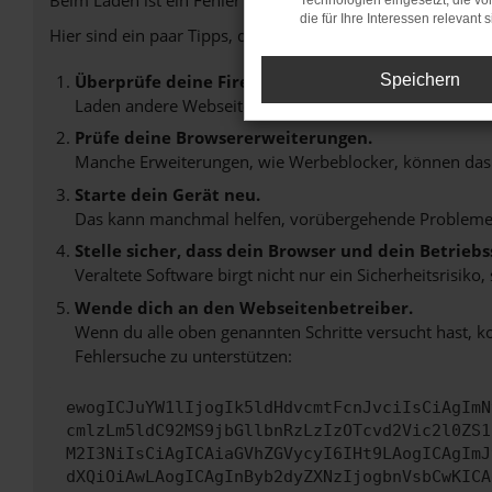
Technologien eingesetzt, die v
die für Ihre Interessen relevant s
Hier sind ein paar Tipps, die dir helfen können:
Überprüfe deine Firewall und deine Internetverb
Speichern
Laden andere Webseiten, zum Beispiel deine Suchmasc
Prüfe deine Browsererweiterungen.
Manche Erweiterungen, wie Werbeblocker, können das L
Starte dein Gerät neu.
Das kann manchmal helfen, vorübergehende Probleme
Stelle sicher, dass dein Browser und dein Betrie
Veraltete Software birgt nicht nur ein Sicherheitsrisi
Wende dich an den Webseitenbetreiber.
Wenn du alle oben genannten Schritte versucht hast, k
Fehlersuche zu unterstützen:
ewogICJuYW1lIjogIk5ldHdvcmtFcnJvciIsCiAgImN
cmlzLm5ldC92MS9jbGllbnRzLzIzOTcvd2Vic2l0ZS1
M2I3NiIsCiAgICAiaGVhZGVycyI6IHt9LAogICAgImJ
dXQiOiAwLAogICAgInByb2dyZXNzIjogbnVsbCwKICA