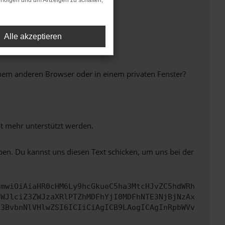
rfolgen und um Anzeigen zu schalten,
Alle akzeptieren
inem anderen Browser oder in einem privaten Fenster?
ht mehr unterstützt werden.
ben. Du kannst uns diesen Text schicken, um uns bei der
cmwiOiAiaHR0cHM6Ly9hcGkueC5ha3MtcHJvZC5hdWRh
bWJlciZ3ZWJzaXRlPTZhMDFhYjI0MDFhNTE3NjBjNzAx
c3BvbnNlVHlwZSI6ICIiCiAgICB9LAogICAgInRpbWVv