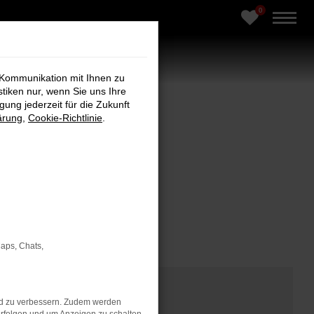
0
 Kommunikation mit Ihnen zu
stiken nur, wenn Sie uns Ihre
ung jederzeit für die Zukunft
ärung
,
Cookie-Richtlinie
.
ar, geprüft, hochwertig
Maps, Chats,
nd zu verbessern. Zudem werden