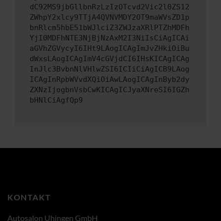
dC92MS9jbGllbnRzLzIzOTcvd2Vic2l0ZS12
ZWhpY2xlcy9TTjA4QVNVMDY2OT9maWVsZD1p
bnRlcm5hbE51bWJlciZ3ZWJzaXRlPTZhMDFh
YjI0MDFhNTE3NjBjNzAxM2I3NiIsCiAgICAi
aGVhZGVycyI6IHt9LAogICAgImJvZHkiOiBu
dWxsLAogICAgImV4cGVjdCI6IHsKICAgICAg
InJlc3BvbnNlVHlwZSI6ICIiCiAgICB9LAog
ICAgInRpbWVvdXQiOiAwLAogICAgInByb2dy
ZXNzIjogbnVsbCwKICAgICJyaXNreSI6IGZh
bHNlCiAgfQp9
KONTAKT
Autosalon Uhingen GmbH