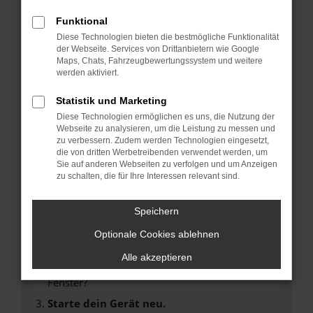
Funktional
FEHLER: NETWORK
Diese Technologien bieten die bestmögliche Funktionalität
der Webseite. Services von Drittanbietern wie Google
ERROR
Maps, Chats, Fahrzeugbewertungssystem und weitere
werden aktiviert.
Beim Laden ist ein Fehler aufgetreten.
Statistik und Marketing
Hier sind ein paar Tipps, die dir helfen können:
Diese Technologien ermöglichen es uns, die Nutzung der
Webseite zu analysieren, um die Leistung zu messen und
Überprüfe deine Firewall und deine
zu verbessern. Zudem werden Technologien eingesetzt,
Internetverbindung.
die von dritten Werbetreibenden verwendet werden, um
Sie auf anderen Webseiten zu verfolgen und um Anzeigen
Laden andere Webseiten, zum Beispiel deine
zu schalten, die für Ihre Interessen relevant sind.
Suchmaschine?
Prüfe deine Browsererweiterungen.
Speichern
Manche Erweiterungen, wie Werbeblocker,
Optionale Cookies ablehnen
können das Laden bestimmter Seiten
verhindern. Funktioniert die Seite in einem
Alle akzeptieren
anderen Browser oder in einem privaten
Fenster?
Starte dein Gerät neu.