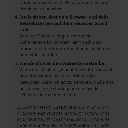
Das kann manchmal helfen, vorübergehende
Probleme zu beheben.
Stelle sicher, dass dein Browser und dein
Betriebssystem auf dem neuesten Stand
sind.
Veraltete Software birgt nicht nur ein
Sicherheitsrisiko, sondern kann auch dazu
führen, dass bestimmte Funktionen nicht mehr
unterstützt werden.
Wende dich an den Webseitenbetreiber.
Wenn du alle oben genannten Schritte versucht
hast, kontaktiere uns bitte. Wir werden
versuchen, das Problem zu beheben. Du kannst
uns diesen Text schicken, um uns bei der
Fehlersuche zu unterstützen:
ewogICJuYW1lIjogIk5ldHdvcmtFcnJvciIs
CiAgImNvbmZpZyI6IHsKICAgICJtZXRob2Qi
OiAiR0VUIiwKICAgICJ1cmwiOiAiaHR0cHM6
Ly9hcGkueC5ha3MtcHJvZC5hdWRhcmlzLm5l