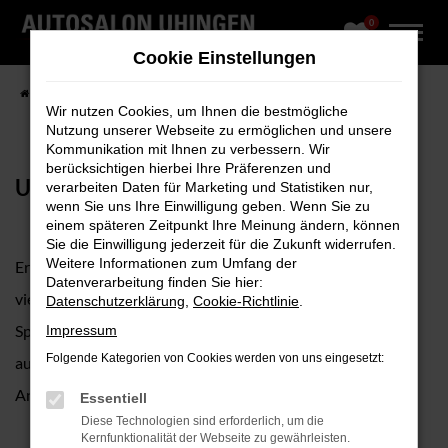
0
Zum
Hauptinhalt
Cookie Einstellungen
springen
Startseite
Fahrzeugangebote
Fahrzeug-Showroom
Wir nutzen Cookies, um Ihnen die bestmögliche
Nutzung unserer Webseite zu ermöglichen und unsere
Kommunikation mit Ihnen zu verbessern. Wir
berücksichtigen hierbei Ihre Präferenzen und
UNSER FAHRZEUGBESTAND
verarbeiten Daten für Marketing und Statistiken nur,
wenn Sie uns Ihre Einwilligung geben. Wenn Sie zu
einem späteren Zeitpunkt Ihre Meinung ändern, können
Sie die Einwilligung jederzeit für die Zukunft widerrufen.
Weitere Informationen zum Umfang der
Erkunden Sie unseren umfangreichen Fuhrpark mit
Datenverarbeitung finden Sie hier:
vielfältiger Modellauswahl, vom Cityflitzer bis zum
Datenschutzerklärung
,
Cookie-Richtlinie
.
Sportwagen, sofort verfügbar, geprüft, hochwertig
Impressum
Folgende Kategorien von Cookies werden von uns eingesetzt:
ausgestattet und in zahlreichen verschiedenen Farben,
Antrieben, Ausstattungen sowie Preisklassen online.
Essentiell
Diese Technologien sind erforderlich, um die
Kernfunktionalität der Webseite zu gewährleisten.